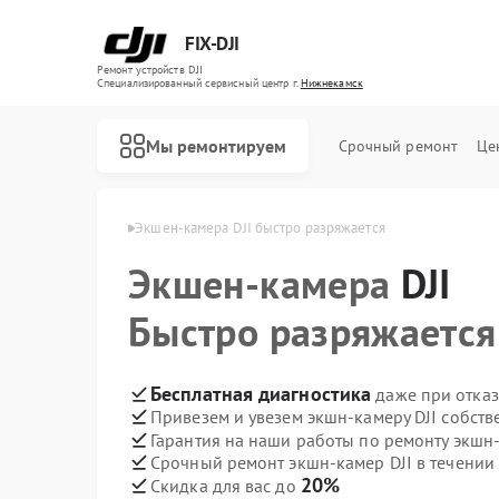
FIX-DJI
Ремонт устройств DJI
Специализированный cервисный центр г.
Нижнекамск
Мы ремонтируем
Срочный ремонт
Це
 DJI в Нижнекамске
Экшен-камера DJI быстро разряжается
Экшен-камера
DJI
Быстро разряжается
Бесплатная диагностика
даже при отказ
Привезем и увезем экшн-камеру DJI собст
Гарантия на наши работы по ремонту экшн
Срочный ремонт экшн-камер DJI в течении
20%
Скидка для вас до