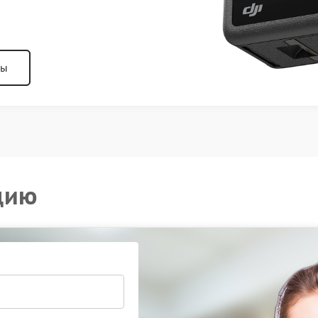
ны
цию