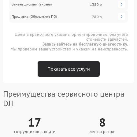
Замена дисплея (экрана)
1380 р
Прошивка (Обновление ПО)
780 р
Цены в прайс-листе указаны ориентировочные, без учета
стоимости запчастей.
Записывайтесь на бесплатную диагностику.
Мы проверим ваше устройство и укажем на неисправность.
Показать все услуги
Преимущества сервисного центра
DJI
17
8
сотрудников в штате
лет на рынке