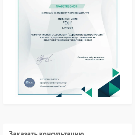
Сервис DJI предоставляет полный цикл работ по
стабилизации функционирования аппарата:
обновление программного обеспечения до
актуальных версий;
калибровку сенсоров и систем навигации;
проверку и замену дефектных компонентов при
необходимости.
Обратившись в сервисный центр DJI, вы получаете
официальный отчёт о проведённых работах и
гарантию на выполненный ремонт.
Заказать консультацию