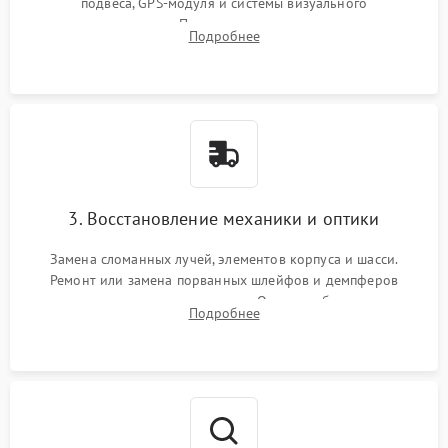
подвеса, GPS-модуля и системы визуального
позиционирования. Проверка полетного контроллера,
Подробнее
регуляторов оборотов (ESC) и бесколлекторных моторов на
короткое замыкание.
3. Восстановление механики и оптики
Замена сломанных лучей, элементов корпуса и шасси.
Ремонт или замена порванных шлейфов и демпферов
трехосевого подвеса камеры. Очистка объектива,
Подробнее
восстановление механизма фокусировки. Установка новых
пропеллеров.