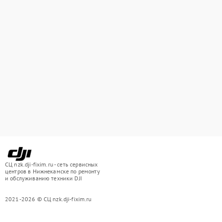
СЦ nzk.dji-fixim.ru - сеть сервисных
центров в Нижнекамске по ремонту
и обслуживанию техники DJI
2021-2026 © СЦ nzk.dji-fixim.ru