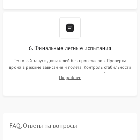
камеры.
6. Финальные летные испытания
Тестовый запуск двигателей без пропеллеров. Проверка
дрона в режиме зависания и полета. Контроль стабильности
удержания точки, качества передачи видео, работы системы
Подробнее
возврата домой (RTH) и дальности радиосвязи.
FAQ. Ответы на вопросы