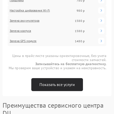
Прошивка
780 р
Настройка шифрования Wi-Fi
980 р
Замена аккумулятора
1580 р
Замена корпуса
1580 р
Замена GPS-модуля
1480 р
Цены в прайс-листе указаны ориентировочные, без учета
стоимости запчастей.
Записывайтесь на бесплатную диагностику.
Мы проверим ваше устройство и укажем на неисправность.
Показать все услуги
Преимущества сервисного центра
DJI