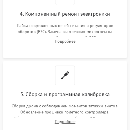
4. Компонентный ремонт электроники
Пайка поврежденных цепей питания и регуляторов
оборотов (ESC). Замена выгоревших микросхем на
материнской плате, модулей GPS
Подробнее
5. Сборка и программная калибровка
Сборка дрона с соблюдением моментов затяжки винтов.
Обновление прошивки полетного контроллера.
Обязательная программная калибровка IMU-сенсоров,
Подробнее
компаса, датчиков позиционирования и горизонта подвеса