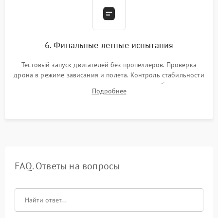
6. Финальные летные испытания
Тестовый запуск двигателей без пропеллеров. Проверка
дрона в режиме зависания и полета. Контроль стабильности
удержания точки, качества передачи видео, работы системы
Подробнее
возврата домой (RTH) и дальности радиосвязи.
FAQ. Ответы на вопросы