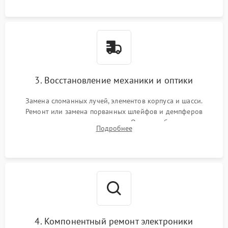
короткое замыкание.
3. Восстановление механики и оптики
Замена сломанных лучей, элементов корпуса и шасси.
Ремонт или замена порванных шлейфов и демпферов
трехосевого подвеса камеры. Очистка объектива,
Подробнее
восстановление механизма фокусировки. Установка новых
пропеллеров.
4. Компонентный ремонт электроники