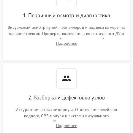
1. Первичный осмотр и диагностика
Визуальный осмотр лучей, пропеллеров и подвеса камеры на
наличие трещин. Проверка включения, связи с пультом ДУ и
передачи видеосигнала. Считывание логов ошибок через
Подробнее
полетное ПО для определения характера неисправности.
2. Разборка и дефектовка узлов
Аккуратное вскрытие корпуса. Отключение шлейфов
подвеса, GPS-модуля и системы визуального
позиционирования. Проверка полетного контроллера,
Подробнее
регуляторов оборотов (ESC) и бесколлекторных моторов на