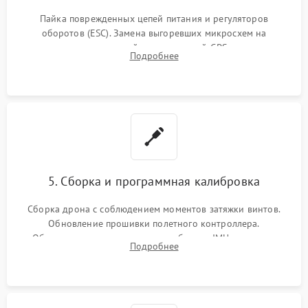
Пайка поврежденных цепей питания и регуляторов
оборотов (ESC). Замена выгоревших микросхем на
материнской плате, модулей GPS
Подробнее
5. Сборка и программная калибровка
Сборка дрона с соблюдением моментов затяжки винтов.
Обновление прошивки полетного контроллера.
Обязательная программная калибровка IMU-сенсоров,
Подробнее
компаса, датчиков позиционирования и горизонта подвеса
камеры.