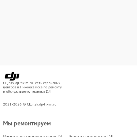
СЦ nzk.dji-fixim.ru - сеть сервисных
центров в Нижнекамске по ремонту
и обслуживанию техники DJI
2021-2026 © СЦ nzk.dji-fixim.ru
Мы ремонтируем
Ремонт квадрокоптеров DJI
Ремонт подвесов DJI