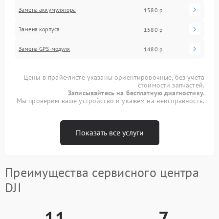
Замена аккумулятора
1580 р
Замена корпуса
1580 р
Замена GPS-модуля
1480 р
Цены в прайс-листе указаны ориентировочные, без учета
стоимости запчастей.
Записывайтесь на бесплатную диагностику.
Мы проверим ваше устройство и укажем на неисправность.
Показать все услуги
Преимущества сервисного центра
DJI
11
7