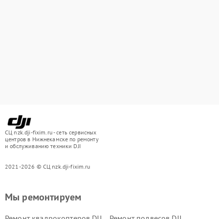
СЦ nzk.dji-fixim.ru - сеть сервисных
центров в Нижнекамске по ремонту
и обслуживанию техники DJI
2021-2026 © СЦ nzk.dji-fixim.ru
Мы ремонтируем
Ремонт квадрокоптеров DJI
Ремонт подвесов DJI