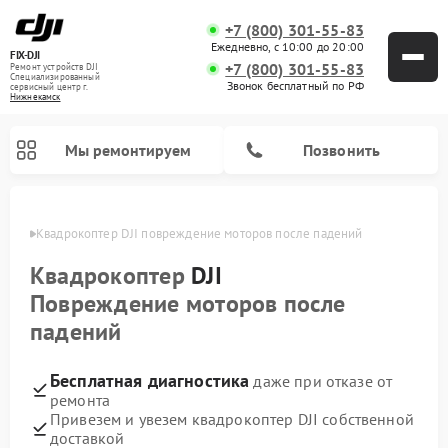
+7 (800) 301-55-83
Ежедневно, с 10:00 до 20:00
FIX-DJI
+7 (800) 301-55-83
Ремонт устройств DJI
Специализированный
Звонок бесплатный по РФ
cервисный центр г.
Нижнекамск
Мы ремонтируем
Позвонить
амске
Квадрокоптер DJI повреждение моторов после падений
Квадрокоптер
DJI
Повреждение моторов после
падений
Бесплатная диагностика
даже при отказе от
ремонта
Привезем и увезем квадрокоптер DJI собственной
доставкой