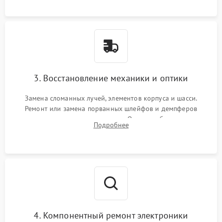
короткое замыкание.
3. Восстановление механики и оптики
Замена сломанных лучей, элементов корпуса и шасси.
Ремонт или замена порванных шлейфов и демпферов
трехосевого подвеса камеры. Очистка объектива,
Подробнее
восстановление механизма фокусировки. Установка новых
пропеллеров.
4. Компонентный ремонт электроники