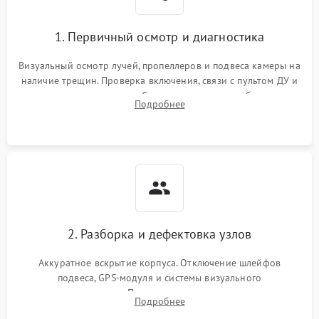
1. Первичный осмотр и диагностика
Визуальный осмотр лучей, пропеллеров и подвеса камеры на
наличие трещин. Проверка включения, связи с пультом ДУ и
передачи видеосигнала. Считывание логов ошибок через
Подробнее
полетное ПО для определения характера неисправности.
2. Разборка и дефектовка узлов
Аккуратное вскрытие корпуса. Отключение шлейфов
подвеса, GPS-модуля и системы визуального
позиционирования. Проверка полетного контроллера,
Подробнее
регуляторов оборотов (ESC) и бесколлекторных моторов на