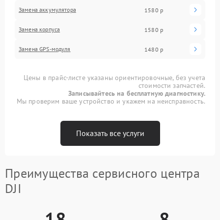
Замена аккумулятора
1580 р
Замена корпуса
1580 р
Замена GPS-модуля
1480 р
Цены в прайс-листе указаны ориентировочные, без учета
стоимости запчастей.
Записывайтесь на бесплатную диагностику.
Мы проверим ваше устройство и укажем на неисправность.
Показать все услуги
Преимущества сервисного центра
DJI
18
8