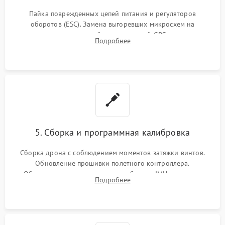
Пайка поврежденных цепей питания и регуляторов
оборотов (ESC). Замена выгоревших микросхем на
материнской плате, модулей GPS
Подробнее
5. Сборка и программная калибровка
Сборка дрона с соблюдением моментов затяжки винтов.
Обновление прошивки полетного контроллера.
Обязательная программная калибровка IMU-сенсоров,
Подробнее
компаса, датчиков позиционирования и горизонта подвеса
камеры.