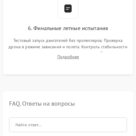
6. Финальные летные испытания
Тестовый запуск двигателей без пропеллеров. Проверка
дрона в режиме зависания и полета. Контроль стабильности
удержания точки, качества передачи видео, работы системы
Подробнее
возврата домой (RTH) и дальности радиосвязи.
FAQ. Ответы на вопросы