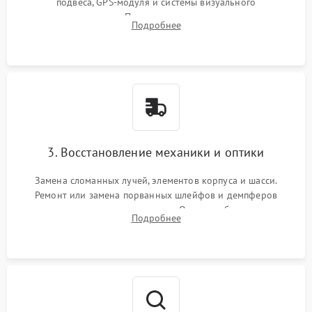
подвеса, GPS-модуля и системы визуального
позиционирования. Проверка полетного контроллера,
Подробнее
регуляторов оборотов (ESC) и бесколлекторных моторов на
короткое замыкание.
3. Восстановление механики и оптики
Замена сломанных лучей, элементов корпуса и шасси.
Ремонт или замена порванных шлейфов и демпферов
трехосевого подвеса камеры. Очистка объектива,
Подробнее
восстановление механизма фокусировки. Установка новых
пропеллеров.