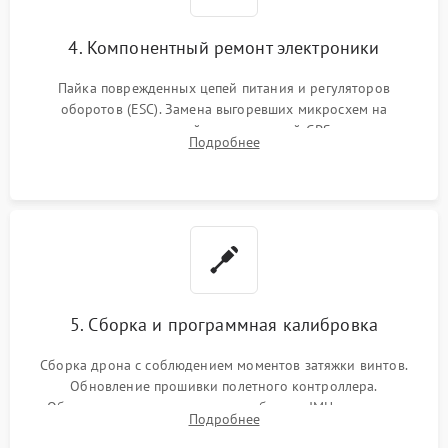
4. Компонентный ремонт электроники
Пайка поврежденных цепей питания и регуляторов
оборотов (ESC). Замена выгоревших микросхем на
материнской плате, модулей GPS
Подробнее
5. Сборка и программная калибровка
Сборка дрона с соблюдением моментов затяжки винтов.
Обновление прошивки полетного контроллера.
Обязательная программная калибровка IMU-сенсоров,
Подробнее
компаса, датчиков позиционирования и горизонта подвеса