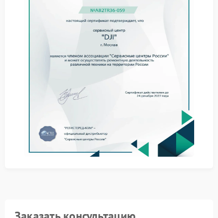
магнитного поля датчиков, проверяют их
калибровку и при необходимости проводят
процедуру перемагничивания или замены
компонентов. Важно: самостоятельные попытки
коррекции могут необратимо нарушить работу
навигационной системы.
Сервис DJI предлагает полный комплекс мер по
восстановлению работоспособности:
профессиональную калибровку компасов с
использованием эталонных полей;
проверку экранирующих элементов корпуса на
наличие повреждений;
тестирование стабильности навигации в
различных режимах полёта.
Обратившись в сервисный центр DJI, вы получаете
официальный отчёт о проведённых работах и
гарантию на выполненный ремонт.
Заказать консультацию