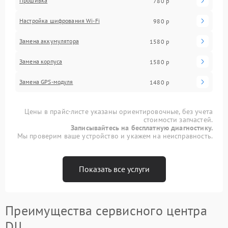
Прошивка
780 р
Настройка шифрования Wi-Fi
980 р
Замена аккумулятора
1580 р
Замена корпуса
1580 р
Замена GPS-модуля
1480 р
Цены в прайс-листе указаны ориентировочные, без учета
стоимости запчастей.
Записывайтесь на бесплатную диагностику.
Мы проверим ваше устройство и укажем на неисправность.
Показать все услуги
Преимущества сервисного центра
DJI