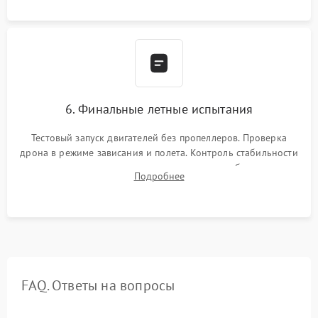
камеры.
6. Финальные летные испытания
Тестовый запуск двигателей без пропеллеров. Проверка
дрона в режиме зависания и полета. Контроль стабильности
удержания точки, качества передачи видео, работы системы
Подробнее
возврата домой (RTH) и дальности радиосвязи.
FAQ. Ответы на вопросы