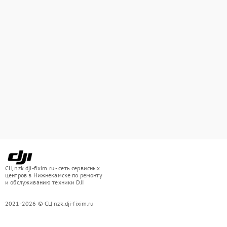
СЦ nzk.dji-fixim.ru - сеть сервисных
центров в Нижнекамске по ремонту
и обслуживанию техники DJI
2021-2026 © СЦ nzk.dji-fixim.ru