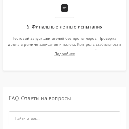
6. Финальные летные испытания
Тестовый запуск двигателей без пропеллеров. Проверка
дрона в режиме зависания и полета. Контроль стабильности
удержания точки, качества передачи видео, работы системы
Подробнее
возврата домой (RTH) и дальности радиосвязи.
FAQ. Ответы на вопросы