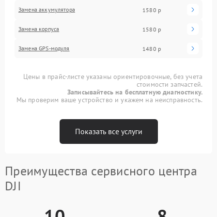
Замена аккумулятора
1580 р
Замена корпуса
1580 р
Замена GPS-модуля
1480 р
Цены в прайс-листе указаны ориентировочные, без учета
стоимости запчастей.
Записывайтесь на бесплатную диагностику.
Мы проверим ваше устройство и укажем на неисправность.
Показать все услуги
Преимущества сервисного центра
DJI
10
8