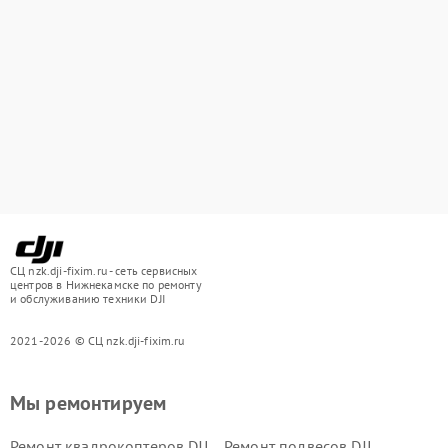
СЦ nzk.dji-fixim.ru - сеть сервисных
центров в Нижнекамске по ремонту
и обслуживанию техники DJI
2021-2026 © СЦ nzk.dji-fixim.ru
Мы ремонтируем
Ремонт квадрокоптеров DJI
Ремонт подвесов DJI