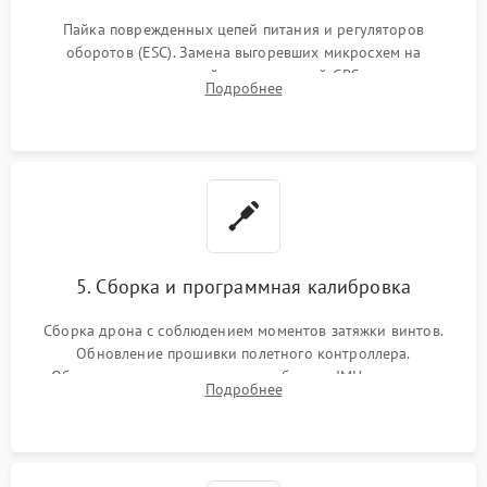
Пайка поврежденных цепей питания и регуляторов
оборотов (ESC). Замена выгоревших микросхем на
материнской плате, модулей GPS
Подробнее
5. Сборка и программная калибровка
Сборка дрона с соблюдением моментов затяжки винтов.
Обновление прошивки полетного контроллера.
Обязательная программная калибровка IMU-сенсоров,
Подробнее
компаса, датчиков позиционирования и горизонта подвеса
камеры.