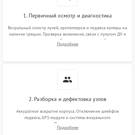
1. Первичный осмотр и диагностика
Визуальный осмотр лучей, пропеллеров и подвеса камеры на
наличие трещин. Проверка включения, связи с пультом ДУ и
передачи видеосигнала. Считывание логов ошибок через
Подробнее
полетное ПО для определения характера неисправности.
2. Разборка и дефектовка узлов
Аккуратное вскрытие корпуса. Отключение шлейфов
подвеса, GPS-модуля и системы визуального
позиционирования. Проверка полетного контроллера,
Подробнее
регуляторов оборотов (ESC) и бесколлекторных моторов на