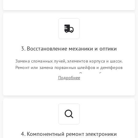
короткое замыкание.
3. Восстановление механики и оптики
Замена сломанных лучей, элементов корпуса и шасси.
Ремонт или замена порванных шлейфов и демпферов
трехосевого подвеса камеры. Очистка объектива,
Подробнее
восстановление механизма фокусировки. Установка новых
пропеллеров.
4. Компонентный ремонт электроники