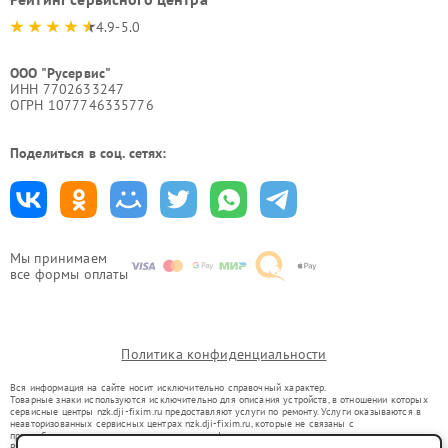
4.9-5.0
ООО "Русервис"
ИНН 7702633247
ОГРН 1077746335776
Поделиться в соц. сетях:
Мы принимаем
все формы оплаты
Политика конфиденциальности
Вся информация на сайте носит исключительно справочный характер.
Товарные знаки используются исключительно для описания устройств, в отношении которых
сервисные центры nzk.dji-fixim.ru предоставляют услуги по ремонту. Услуги оказываются в
неавторизованных сервисных центрах nzk.dji-fixim.ru, которые не связаны с
правообладателями товарных знаков или их официальными представителями.
Ремонт осуществляется для устройств, уже введенных в гражданский оборот в соответствии