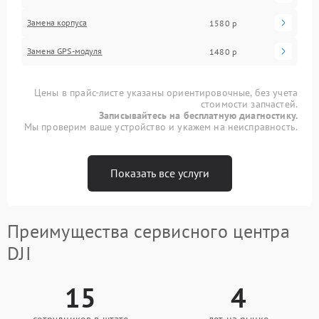
Замена корпуса
1580 р
Замена GPS-модуля
1480 р
Цены в прайс-листе указаны ориентировочные, без учета
стоимости запчастей.
Записывайтесь на бесплатную диагностику.
Мы проверим ваше устройство и укажем на неисправность.
Показать все услуги
Преимущества сервисного центра
DJI
15
4