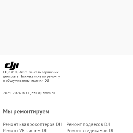
СЦ nzk.dji-fixim.ru - сеть сервисных
центров в Нижнекамске по ремонту
и обслуживанию техники DJI
2021-2026 © СЦ nzk.dji-fixim.ru
Мы ремонтируем
Ремонт квадрокоптеров DJI
Ремонт подвесов DJI
Ремонт VR систем DJI
Ремонт стедикамов DJI