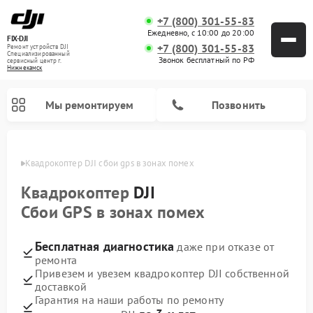
+7 (800) 301-55-83
Ежедневно, с 10:00 до 20:00
FIX-DJI
+7 (800) 301-55-83
Ремонт устройств DJI
Специализированный
Звонок бесплатный по РФ
cервисный центр г.
Нижнекамск
Мы ремонтируем
Позвонить
амске
Квадрокоптер DJI сбои gps в зонах помех
Квадрокоптер
DJI
Сбои GPS в зонах помех
Бесплатная диагностика
даже при отказе от
ремонта
Привезем и увезем квадрокоптер DJI собственной
доставкой
Гарантия на наши работы по ремонту