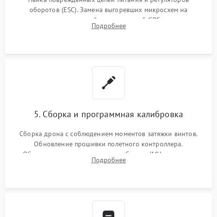
оборотов (ESC). Замена выгоревших микросхем на
материнской плате, модулей GPS
Подробнее
5. Сборка и программная калибровка
Сборка дрона с соблюдением моментов затяжки винтов.
Обновление прошивки полетного контроллера.
Обязательная программная калибровка IMU-сенсоров,
Подробнее
компаса, датчиков позиционирования и горизонта подвеса
камеры.