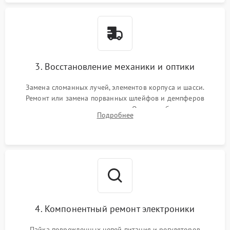
3. Восстановление механики и оптики
Замена сломанных лучей, элементов корпуса и шасси.
Ремонт или замена порванных шлейфов и демпферов
трехосевого подвеса камеры. Очистка объектива,
Подробнее
восстановление механизма фокусировки. Установка новых
пропеллеров.
4. Компонентный ремонт электроники
Пайка поврежденных цепей питания и регуляторов