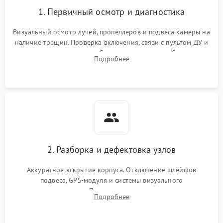
1. Первичный осмотр и диагностика
Визуальный осмотр лучей, пропеллеров и подвеса камеры на
наличие трещин. Проверка включения, связи с пультом ДУ и
передачи видеосигнала. Считывание логов ошибок через
Подробнее
полетное ПО для определения характера неисправности.
2. Разборка и дефектовка узлов
Аккуратное вскрытие корпуса. Отключение шлейфов
подвеса, GPS-модуля и системы визуального
позиционирования. Проверка полетного контроллера,
Подробнее
регуляторов оборотов (ESC) и бесколлекторных моторов на
короткое замыкание.