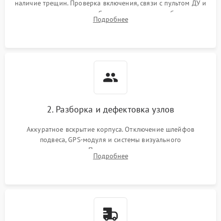
наличие трещин. Проверка включения, связи с пультом ДУ и
передачи видеосигнала. Считывание логов ошибок через
Подробнее
полетное ПО для определения характера неисправности.
2. Разборка и дефектовка узлов
Аккуратное вскрытие корпуса. Отключение шлейфов
подвеса, GPS-модуля и системы визуального
позиционирования. Проверка полетного контроллера,
Подробнее
регуляторов оборотов (ESC) и бесколлекторных моторов на
короткое замыкание.