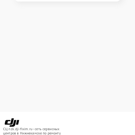
СЦ nzk.dji-fixim.ru - сеть сервисных
центров в Нижнекамске по ремонту