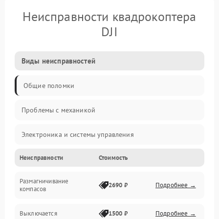
Неисправности квадрокоптера
DJI
Виды неисправностей
Общие поломки
Проблемы с механикой
Электроника и системы управления
Неисправности
Стоимость
Проблемы с сигналом
Размагничивание
Двигатели и силовая установка
2690 ₽
Подробнее →
компасов
ESC и питание
Выключается
1500 ₽
Подробнее →