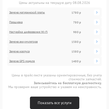
Цены актуальны на текущую дату 08.08.2026
Замена материнской платы
1780 р
Прошивка
780 р
Настройка шифрования Wi-Fi
980 р
Замена аккумулятора
1580 р
Замена корпуса
1580 р
Замена GPS-модуля
1480 р
Цены в прайс-листе указаны ориентировочные, без учета
стоимости запчастей.
Записывайтесь на бесплатную диагностику.
Мы проверим ваше устройство и укажем на неисправность.
Показать все услуги