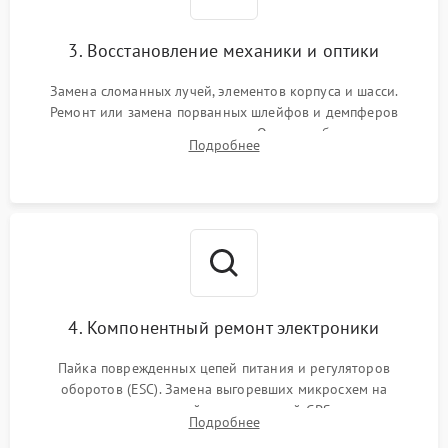
3. Восстановление механики и оптики
Замена сломанных лучей, элементов корпуса и шасси.
Ремонт или замена порванных шлейфов и демпферов
трехосевого подвеса камеры. Очистка объектива,
Подробнее
восстановление механизма фокусировки. Установка новых
пропеллеров.
4. Компонентный ремонт электроники
Пайка поврежденных цепей питания и регуляторов
оборотов (ESC). Замена выгоревших микросхем на
материнской плате, модулей GPS
Подробнее