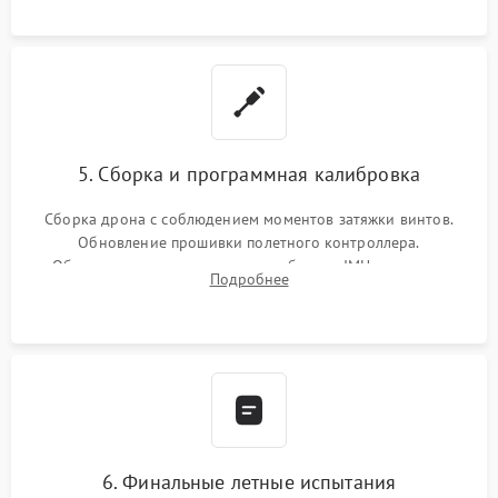
5. Сборка и программная калибровка
Сборка дрона с соблюдением моментов затяжки винтов.
Обновление прошивки полетного контроллера.
Обязательная программная калибровка IMU-сенсоров,
Подробнее
компаса, датчиков позиционирования и горизонта подвеса
камеры.
6. Финальные летные испытания