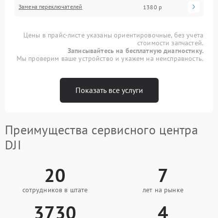
Замена переключателей
1380 р
Цены в прайс-листе указаны ориентировочные, без учета
стоимости запчастей.
Записывайтесь на бесплатную диагностику.
Мы проверим ваше устройство и укажем на неисправность.
Показать все услуги
Преимущества сервисного центра
DJI
20
7
сотрудников в штате
лет на рынке
3730
4