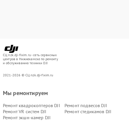
СЦ nzk.dji-fixim.ru - сеть сервисных
центров в Нижнекамске по ремонту
и обслуживанию техники DJI
2021-2026 © СЦ nzk.dji-fixim.ru
Мы ремонтируем
Ремонт квадрокоптеров DJI
Ремонт подвесов DJI
Ремонт VR систем DJI
Ремонт стедикамов DJI
Ремонт экшн-камер DJI