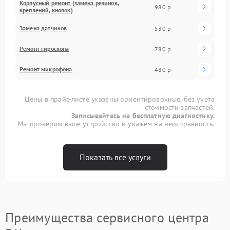
Корпусный ремонт (замена резинок,
980 р
креплений, кнопок)
Замена датчиков
530 р
Ремонт гироскопа
780 р
Ремонт микрофона
480 р
Цены в прайс-листе указаны ориентировочные, без учета
стоимости запчастей.
Записывайтесь на бесплатную диагностику.
Мы проверим ваше устройство и укажем на неисправность.
Показать все услуги
Преимущества сервисного центра