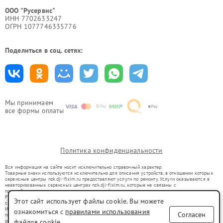
ООО "Русервис"
ИНН 7702633247
ОГРН 1077746335776
Поделиться в соц. сетях:
Мы принимаем
все формы оплаты
Политика конфиденциальности
Вся информация на сайте носит исключительно справочный характер.
Товарные знаки используются исключительно для описания устройств, в отношении которых
сервисные центры nzk.dji-fixim.ru предоставляют услуги по ремонту. Услуги оказываются в
неавторизованных сервисных центрах nzk.dji-fixim.ru, которые не связаны с
правообладателями товарных знаков или их официальными представителями.
Ремонт осуществляется для устройств, уже введенных в гражданский оборот в соответствии
Этот сайт использует файлы cookie. Вы можете
со статьей 1487 ГК РФ.
Использование товарных знаков не преследует цели индивидуализации услуг или введения
ознакомиться с
правилами использования
Согласен
потребителей в заблуждение, а служит для информирования о предоставляемых услугах по
ремонту техники указанных брендов.
файлов cookie