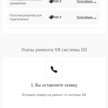
500 ₽
Подробнее →
управления
Поломка разъемов для
500 ₽
Подробнее →
подключения
Неисправность системы
1000 ₽
Подробнее →
звука
Повреждение проводов
500 ₽
Подробнее →
Этапы ремонта VR системы DJI
Неисправность системы
1000 ₽
Подробнее →
защиты от перегрузок
Поломка системы
автоматического
1000 ₽
Подробнее →
отключения
1. Вы оставляете заявку
Оставьте заявку на ремонт vr системы DJI
Неисправность системы
защиты от короткого
1000 ₽
Подробнее →
замыкания