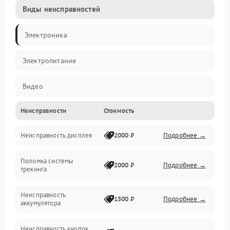
Виды неисправностей
Электроника
Электропитание
Видео
Неисправности
Стоимость
ПО
Неисправность дисплея
2000 ₽
Подробнее →
Сенсоры
Поломка системы
Механические повреждения
2000 ₽
Подробнее →
трекинга
Оптика
Неисправность
1500 ₽
Подробнее →
аккумулятора
Механика
Неисправность кнопок