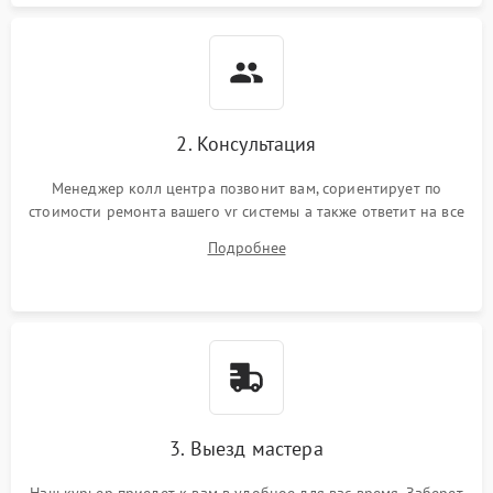
Повреждение системы
1000 ₽
Подробнее →
защиты от перегрева
Неисправность системы
защиты от
1000 ₽
Подробнее →
перенапряжения
2. Консультация
Менеджер колл центра позвонит вам, сориентирует по
Неисправность системы
1000 ₽
Подробнее →
стоимости ремонта вашего vr системы а также ответит на все
защиты от замыкания
ваши вопросы.
Подробнее
Повреждение системы
1000 ₽
Подробнее →
защиты от перегрузок
Неисправность системы
1000 ₽
Подробнее →
защиты от перегрева
3. Выезд мастера