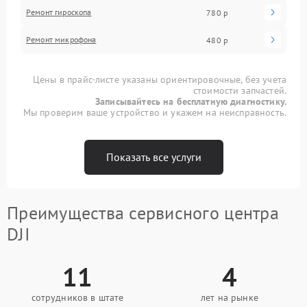
Ремонт гироскопа
780 р
Ремонт микрофона
480 р
Цены в прайс-листе указаны ориентировочные, без учета
стоимости запчастей.
Записывайтесь на бесплатную диагностику.
Мы проверим ваше устройство и укажем на неисправность.
Показать все услуги
Преимущества сервисного центра
DJI
11
4
сотрудников в штате
лет на рынке