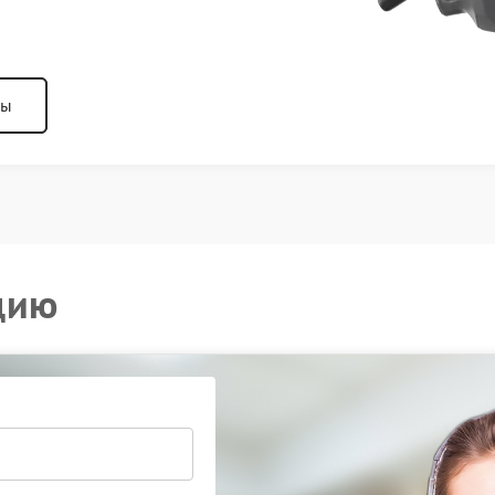
ны
цию