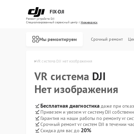
FIX-DJI
Ремонт устройств DJI
Специализированный cервисный центр г.
Нижнекамск
Мы ремонтируем
Срочный ремонт
Це
м DJI в Нижнекамске
VR система DJI нет изображения
VR система
DJI
Нет изображения
Бесплатная диагностика
даже при отказ
Привезем и увезем vr систему DJI собствен
Гарантия на наши работы по ремонту vr сис
Срочный ремонт vr систем DJI в течении ча
20%
Скидка для вас до