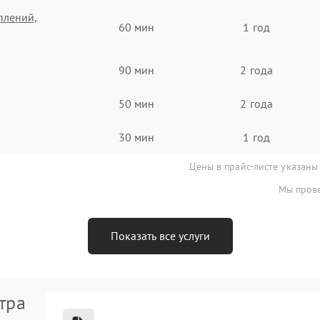
плений,
60 мин
1 год
90 мин
2 года
50 мин
2 года
30 мин
1 год
Цены в прайс-листе указаны
Мы прове
Показать все услуги
тра