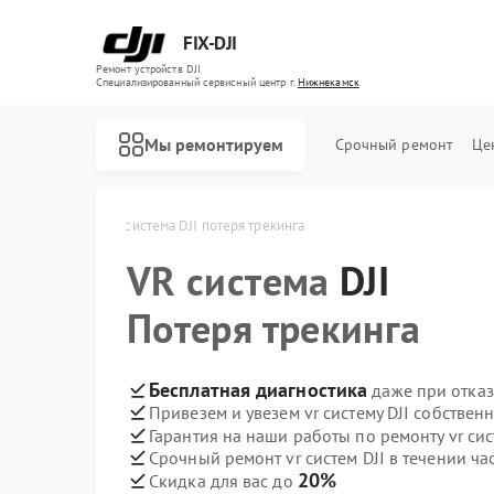
FIX-DJI
Ремонт устройств DJI
Специализированный cервисный центр г.
Нижнекамск
Мы ремонтируем
Срочный ремонт
Це
I в Нижнекамске
VR система DJI потеря трекинга
VR система
DJI
Потеря трекинга
Бесплатная диагностика
даже при отказ
Привезем и увезем vr систему DJI собствен
Гарантия на наши работы по ремонту vr сис
Срочный ремонт vr систем DJI в течении ча
20%
Скидка для вас до