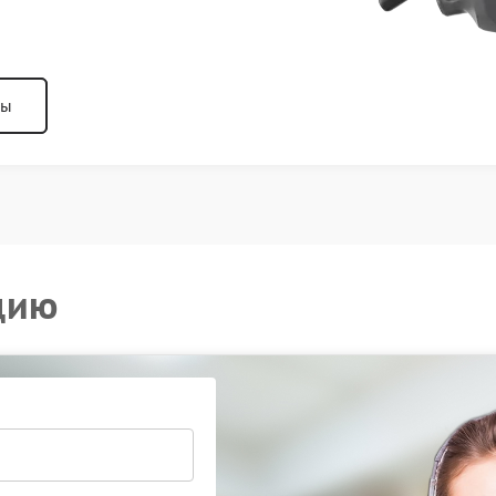
ны
цию