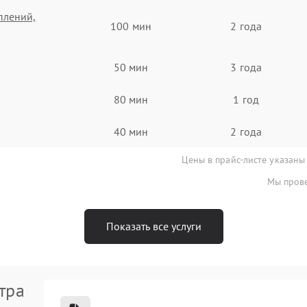
плений,
100 мин
2 года
50 мин
3 года
80 мин
1 год
40 мин
2 года
Цены в прайс-листе указаны
Мы прове
Показать все услуги
тра