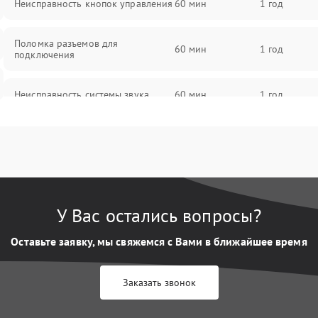
Неисправность кнопок управления
60 мин
1 год
Поломка разъемов для
60 мин
1 год
подключения
Неисправность системы звука
60 мин
1 год
Повреждение проводов
60 мин
1 год
Неисправность системы защиты от
60 мин
1 год
перегрузок
У Вас остались вопросы?
Поломка системы автоматического
60 мин
1 год
отключения
Оставьте заявку, мы свяжемся с Вами в ближайшее время
Неисправность системы защиты от
60 мин
1 год
Заказать звонок
короткого замыкания