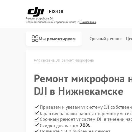
FIX-DJI
Ремонт устройств DJI
Специализированный cервисный центр г.
Нижнекамск
Мы ремонтируем
Срочный ремонт
Це
м DJI в Нижнекамске
VR система DJI ремонт микрофона
Ремонт микрофона н
DJI в Нижнекамске
Привезем и увезем vr систему DJI собствен
Гарантия на наши работы по ремонту vr сис
Срочный ремонт vr систем DJI в течении ча
20%
Скидка для вас до
Получите 1500 рублей на ремонт