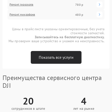
Ремонт гироскопа
780 р
Ремонт микрофона
480 р
Цены в прайс-листе указаны ориентировочные, без учета
стоимости запчастей.
Записывайтесь на бесплатную диагностику.
Мы проверим ваше устройство и укажем на неисправность.
Показать все услуги
Преимущества сервисного центра
DJI
20
4
сотрудников в штате
лет на рынке